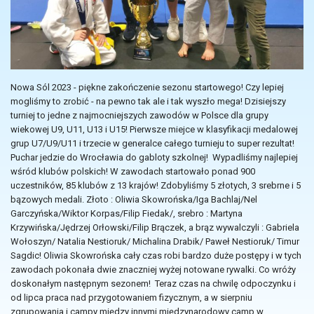
Nowa Sól 2023 - piękne zakończenie sezonu startowego! Czy lepiej
mogliśmy to zrobić - na pewno tak ale i tak wyszło mega! Dzisiejszy
turniej to jedne z najmocniejszych zawodów w Polsce dla grupy
wiekowej U9, U11, U13 i U15! Pierwsze miejce w klasyfikacji medalowej
grup U7/U9/U11 i trzecie w generalce całego turnieju to super rezultat!
Puchar jedzie do Wrocławia do gabloty szkolnej! Wypadliśmy najlepiej
wśród klubów polskich! W zawodach startowało ponad 900
uczestników, 85 klubów z 13 krajów! Zdobyliśmy 5 złotych, 3 srebrne i 5
bązowych medali. Złoto : Oliwia Skowrońska/Iga Bachlaj/Nel
Garczyńska/Wiktor Korpas/Filip Fiedak/, srebro : Martyna
Krzywińska/Jędrzej Orłowski/Filip Brączek, a brąz wywalczyli : Gabriela
Wołoszyn/ Natalia Nestioruk/ Michalina Drabik/ Paweł Nestioruk/ Timur
Sagdic! Oliwia Skowrońska cały czas robi bardzo duże postępy i w tych
zawodach pokonała dwie znaczniej wyżej notowane rywalki. Co wróży
doskonałym następnym sezonem! Teraz czas na chwilę odpoczynku i
od lipca praca nad przygotowaniem fizycznym, a w sierpniu
zgrupowania i campy między innymi międzynarodowy camp w