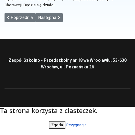
Chorawcji! Będzie się działo!
Poprzednia strona: Doskonały początek sezonu startowego judok
Następna strona: Międzynarodowy sukces ucznia n
Poprzednia
Następna
Zespół Szkolno - Przedszkolny nr 18 we Wrocławiu, 53-630
Wrocław, ul. Poznańska 26
Ta strona korzysta z ciasteczek.
Zgoda
Rezygnacja