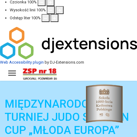
Czcionka
100
%
Wysokość linii
100
%
Odstęp liter
100
%
Web Accessibility plugin
by DJ-Extensions.com
MIĘDZYNARODOWY
TURNIEJ JUDO SOLANIN
CUP „MŁODA EUROPA”