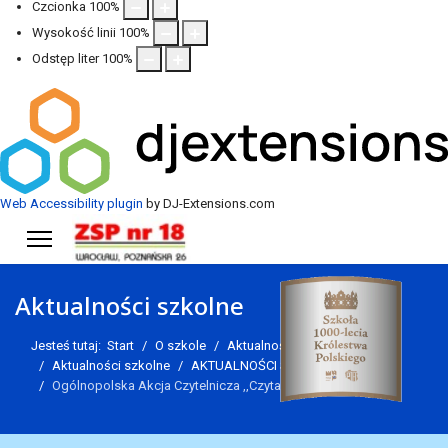
Czcionka
100
%
Wysokość linii
100
%
Odstęp liter
100
%
Web Accessibility plugin
by DJ-Extensions.com
Aktualności szkolne
Jesteś tutaj:
Start
O szkole
Aktualności
Aktualności szkolne
AKTUALNOŚCI SZKOLNE
Ogólnopolska Akcja Czytelnicza ,,Czytamy z Sercem”