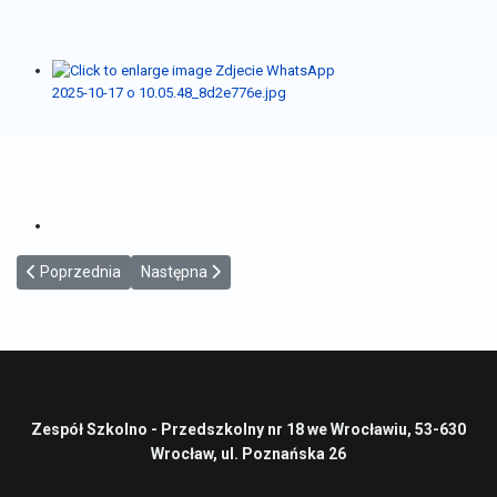
Poprzednia strona: Akademia Młodego Kucharza
Następna strona: Dzień Głośnego Czytania
Poprzednia
Następna
Zespół Szkolno - Przedszkolny nr 18 we Wrocławiu, 53-630
Wrocław, ul. Poznańska 26