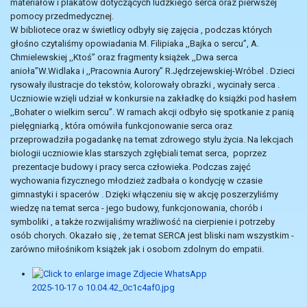
materiałów i plakatów dotyczących ludzkiego serca oraz pierwszej
pomocy przedmedycznej.
W bibliotece oraz w świetlicy odbyły się zajęcia , podczas których
głośno czytaliśmy opowiadania M. Filipiaka ,,Bajka o sercu”, A.
Chmielewskiej ,,Ktoś” oraz fragmenty książek ,,Dwa serca
anioła”W.Widlaka i ,,Pracownia Aurory” R.Jędrzejewskiej-Wróbel . Dzieci
rysowały ilustracje do tekstów, kolorowały obrazki , wycinały serca .
Uczniowie wzięli udział w konkursie na zakładkę do książki pod hasłem
,,Bohater o wielkim sercu”. W ramach akcji odbyło się spotkanie z panią
pielęgniarką , która omówiła funkcjonowanie serca oraz
przeprowadziła pogadankę na temat zdrowego stylu życia. Na lekcjach
biologii uczniowie klas starszych zgłębiali temat serca, poprzez
prezentacje budowy i pracy serca człowieka. Podczas zajęć
wychowania fizycznego młodzież zadbała o kondycję w czasie
gimnastyki i spacerów . Dzięki włączeniu się w akcję poszerzyliśmy
wiedzę na temat serca - jego budowy, funkcjonowania, chorób i
symboliki , a także rozwijaliśmy wrażliwość na cierpienie i potrzeby
osób chorych. Okazało się , że temat SERCA jest bliski nam wszystkim -
zarówno miłośnikom książek jak i osobom zdolnym do empatii.