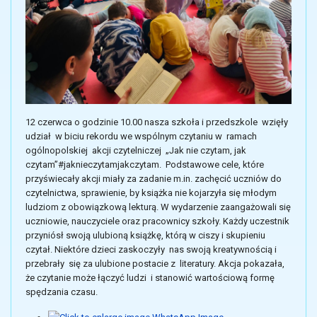
12 czerwca o godzinie 10.00 nasza szkoła i przedszkole wzięły
udział w biciu rekordu we wspólnym czytaniu w ramach
ogólnopolskiej akcji czytelniczej „Jak nie czytam, jak
czytam”#jaknieczytamjakczytam. Podstawowe cele, które
przyświecały akcji miały za zadanie m.in. zachęcić uczniów do
czytelnictwa, sprawienie, by książka nie kojarzyła się młodym
ludziom z obowiązkową lekturą. W wydarzenie zaangażowali się
uczniowie, nauczyciele oraz pracownicy szkoły. Każdy uczestnik
przyniósł swoją ulubioną książkę, którą w ciszy i skupieniu
czytał. Niektóre dzieci zaskoczyły nas swoją kreatywnością i
przebrały się za ulubione postacie z literatury. Akcja pokazała,
że czytanie może łączyć ludzi i stanowić wartościową formę
spędzania czasu.