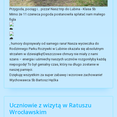
Przygoda, pociąg i... pizza! Nasz trip do Lubina - Klasa 5b
​Mimo że 11 czerwca pogoda postanowiła spłatać nam małego
figla
, humory dopisywały od samego rana! Nasza wycieczka do
Rodzinnego Parku Rozrywki w Lubinie okazała się absolutnym
strzałem w dziesiątkę!Deszczowe chmury nie miały z nami
szans – energia i uśmiechy naszych uczniów rozgoniłyby każdą
niepogodę! To był genialny czas, który na długo zostanie w
naszej pamięci.
​Dziękuję wszystkim za super zabawę i wzorowe zachowanie!
Wychowawca 5b Bartosz Hęćka
Uczniowie z wizytą w Ratuszu
Wrocławskim