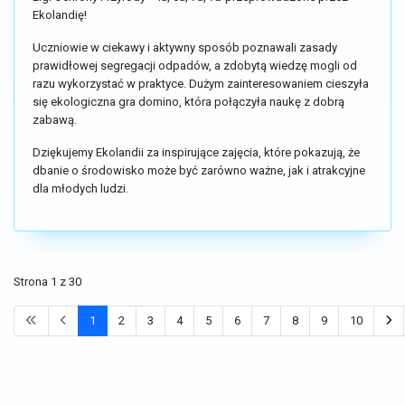
Ekolandię!
Uczniowie w ciekawy i aktywny sposób poznawali zasady
prawidłowej segregacji odpadów, a zdobytą wiedzę mogli od
razu wykorzystać w praktyce. Dużym zainteresowaniem cieszyła
się ekologiczna gra domino, która połączyła naukę z dobrą
zabawą.
Dziękujemy Ekolandii za inspirujące zajęcia, które pokazują, że
dbanie o środowisko może być zarówno ważne, jak i atrakcyjne
dla młodych ludzi.
Strona 1 z 30
1
2
3
4
5
6
7
8
9
10