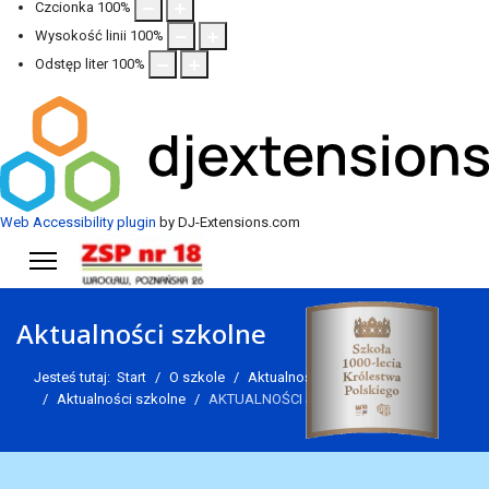
Czcionka
100
%
Wysokość linii
100
%
Odstęp liter
100
%
Web Accessibility plugin
by DJ-Extensions.com
Aktualności szkolne
Jesteś tutaj:
Start
O szkole
Aktualności
Aktualności szkolne
AKTUALNOŚCI SZKOLNE