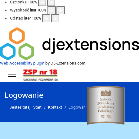
Czcionka
100
%
Wysokość linii
100
%
Odstęp liter
100
%
Web Accessibility plugin
by DJ-Extensions.com
Logowanie
Jesteś tutaj:
Start
Kontakt
Logowanie