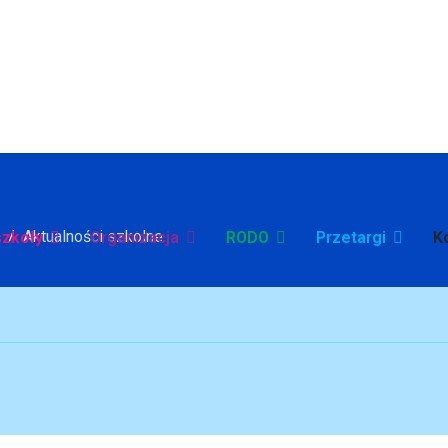
Aktualności szkolne
szkoły
Organizacja
RODO
Przetargi
K