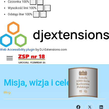
Czcionka
100
%
Wysokość linii
100
%
Odstęp liter
100
%
Web Accessibility plugin
by DJ-Extensions.com
Misja, wizja i cele
Blog