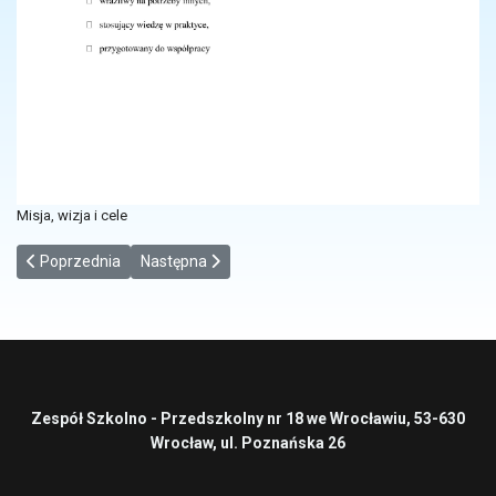
Misja, wizja i cele
Poprzednia strona: Aktualności szkolne
Następna strona: Wolontariat
Poprzednia
Następna
Zespół Szkolno - Przedszkolny nr 18 we Wrocławiu, 53-630
Wrocław, ul. Poznańska 26