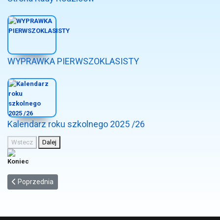
WYPRAWKA PIERWSZOKLASISTY
Kalendarz roku szkolnego 2025 /26
Wstecz
Dalej
Koniec
Poprzednia strona: Dla rodziców
Poprzednia