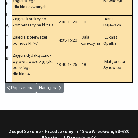
angielskiego
Nowaczyk
P
dla klas czwartych
I
Zajęcia korekcyjno-
Anna
12.35-13.20
38
kompensacyjne kl.2 i 3
Dejewska
Ą
T
Zajęcia z pierwszej
Sala
Łukasz
14:35-15:20
pomocy kl.4-7
korekcyjna
Opałka
E
Zajęcia dydaktyczno-
K
wyrównawcze z języka
Małgorzata
13:40-14:25
18
polskiego
Synowiec
dla klas 4
Poprzednia strona: Sport w szkole
Następna strona: Świetlica
Poprzednia
Następna
Zespół Szkolno - Przedszkolny nr 18 we Wrocławiu, 53-630