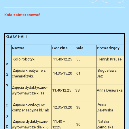
Koła zainteresowań
KLASY I-VIII
Nazwa
Godzina
Sala
Prowadzący
Koło robotyki
11.40-12.25
55
Henryk Krause
P
Zajęcia kreatywne z
Bogusława
14.35-15.20
61
O
chemii/fizyki.
Jaz
N
Zajęcia dydaktyczno-
11.40-12.25
38
Anna Dejewska
wyrównawcze kl.1a
I
Zajęcia korekcyjno-
Anna
E
12.35-13.20
38
kompensacyjne kl.1ab
Dejewska
D
Zajęcia dydaktyczno-
11:40 –
Natalia
36
Z
wyrównawcze dla kl.6
12:25
Zamojska