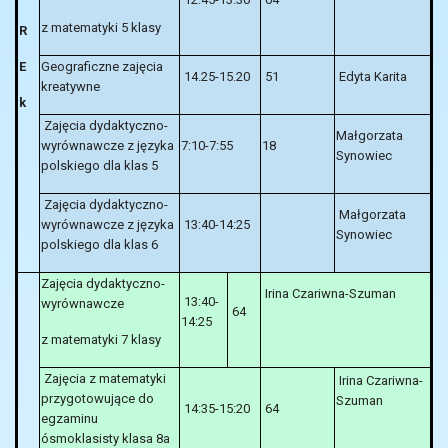
z matematyki 5 klasy
R
E
Geograficzne zajęcia
14.25-15.20
51
Edyta Karita
kreatywne
k
Zajęcia dydaktyczno-
Małgorzata
wyrównawcze z języka
7:10-7:55
18
Synowiec
polskiego dla klas 5
Zajęcia dydaktyczno-
Małgorzata
wyrównawcze z języka
13:40-14:25
Synowiec
polskiego dla klas 6
Zajęcia dydaktyczno-
Irina Czariwna-Szuman
13:40-
wyrównawcze
64
14:25
z matematyki 7 klasy
Zajęcia z matematyki
Irina Czariwna-
przygotowujące do
Szuman
14:35-15:20
64
egzaminu
ósmoklasisty klasa 8a