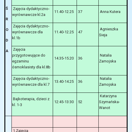
Ś
Zajęcia dydaktyczno-
11.40-12.25
37
Anna Kutera
wyrównawcze kl.2a
R
Zajęcia dydaktyczno-
Agnieszka
O
wyrównawcze dla
11.40-12.25
47
Sieja
kl.1b
D
Zajęcia
A
przygotowujące do
Natalia
14.35-15.20
36
egzaminu
Zamojska
ósmoklasisty dla kl.8b
Zajęcia dydaktyczno-
Natalia
13.40-14.25
36
wyrównawcze dla kl.7
Zamojska
Katarzyna
Bajkoterapia, dzieci z
12:45-13:30
52
Szymańska-
kl. 1-3
Wanot
1.Zajęcia