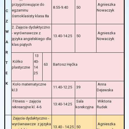
przygotowujące do
Agnieszka
8.55-9.40
50
egzaminu
Nowaczyk
C
ósmoklasisty klasa 8a
Z
2. Zajęcia dydaktyczno
W
- wyrównawcze z
Agnieszka
13.40-14.25
50
języka angielskiego dla
Nowaczyk
A
klas piątych
R
13
Kółko
40-
T
63
Bartosz Hęćka
plastyczne
14
E
25
K
Koło matematyczne
Anna
11.40-12.25
39
kl.3
Dejewska
Fitness – zajęcia
Sala
Wiktoria
13:40-14:25
rekreacyjne kl. 4-6
korekcyjna
Rudek
Zajęcia dydaktyczno -
wyrównawcze z języka
Agnieszka
13.40 - 14.25
50