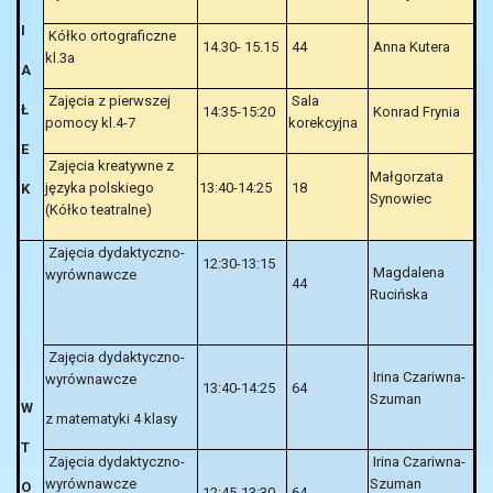
I
Kółko ortograficzne
14.30- 15.15
44
Anna Kutera
kl.3a
A
Zajęcia z pierwszej
Sala
Ł
14:35-15:20
Konrad Frynia
pomocy kl.4-7
korekcyjna
E
Zajęcia kreatywne z
Małgorzata
języka polskiego
13:40-14:25
18
K
Synowiec
(Kółko teatralne)
Zajęcia dydaktyczno-
12:30-13:15
Magdalena
wyrównawcze
44
Rucińska
Zajęcia dydaktyczno-
Irina Czariwna-
wyrównawcze
13:40-14:25
64
Szuman
W
z matematyki 4 klasy
T
Zajęcia dydaktyczno-
Irina Czariwna-
wyrównawcze
Szuman
O
12:45-13:30
64