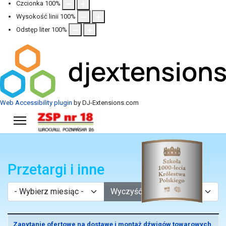
Czcionka
100
%
Wysokość linii
100
%
Odstęp liter
100
%
Web Accessibility plugin
by DJ-Extensions.com
Przetargi i inne
- Wybierz miesiąc -
Pokaż #
Wyczyść
Spis artykułów
Tytuł
Zapytanie ofertowe na dostawę i montaż dźwigów towarowych