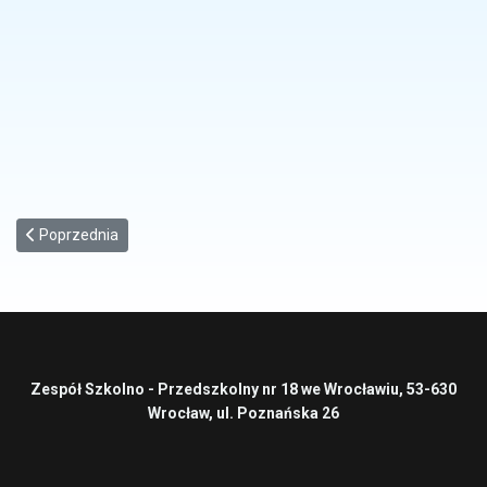
Poprzednia strona: Podręczniki do religii
Poprzednia
Zespół Szkolno - Przedszkolny nr 18 we Wrocławiu, 53-630
Wrocław, ul. Poznańska 26