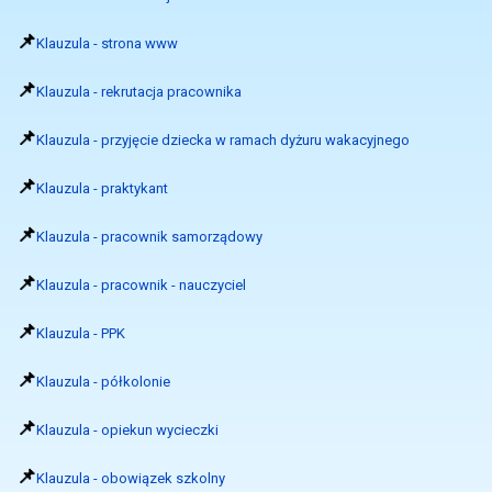
📌
Klauzula - strona www
📌
Klauzula - rekrutacja pracownika
📌
Klauzula - przyjęcie dziecka w ramach dyżuru wakacyjnego
📌
Klauzula - praktykant
📌
Klauzula - pracownik samorządowy
📌
Klauzula - pracownik - nauczyciel
📌
Klauzula - PPK
📌
Klauzula - półkolonie
📌
Klauzula - opiekun wycieczki
📌
Klauzula - obowiązek szkolny