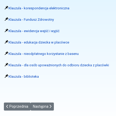
📌
Klauzula - korespondencja elektroniczna
📌
Klauzula - Fundusz Zdrowotny
📌
Klauzula - ewidencja wejść i wyjść
📌
Klauzula - edukacja dziecka w placówce
📌
Klauzula - nieodpłatnego korzystanie z basenu
📌
Klauzula - dla osób upoważnionych do odbioru dziecka z placówki
📌
Klauzula - biblioteka
Poprzednia strona: KSeF – wystawianie faktur dla Zespołu Szkoln
Następna strona: WYMAGANIA EDUKACYJNE KLAS
Poprzednia
Następna