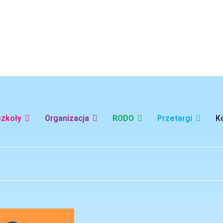
szkoły
Organizacja
RODO
Przetargi
K