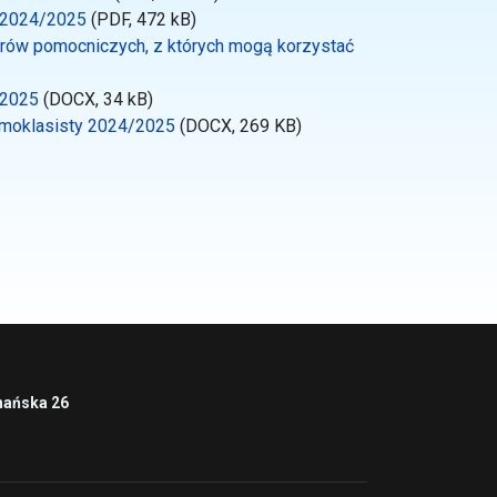
m 2024/2025
(PDF, 472 kB)
borów pomocniczych, z których mogą korzystać
/2025
(DOCX, 34 kB)
ósmoklasisty 2024/2025
(DOCX, 269 KB)
nańska 26