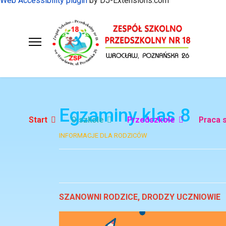
Web Accessibility plugin
by DJ-Extensions.com
Egzaminy klas 8
Start
O szkole
Przedszkole
Praca 
INFORMACJE DLA RODZICÓW
SZANOWNI RODZICE, DRODZY UCZNIOWIE