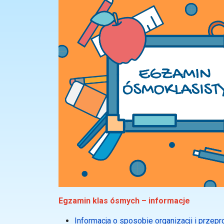
Egzamin klas ósmych – informacje
Informacja o sposobie organizacji i prz