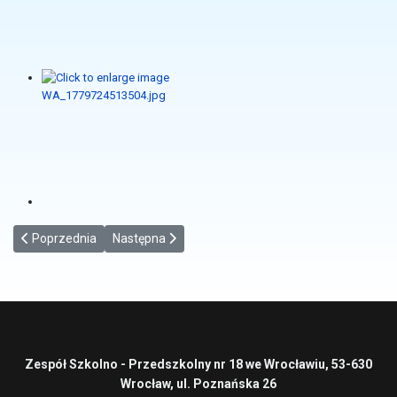
Poprzednia strona: Jak nie czytam, jak czytam
Następna strona: Czytelniczy Rekord Wrocławia
Poprzednia
Następna
Zespół Szkolno - Przedszkolny nr 18 we Wrocławiu, 53-630
Wrocław, ul. Poznańska 26