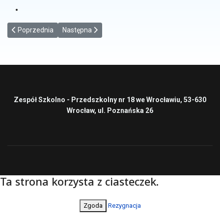
Poprzednia strona: Światowy Dzień Pluszowego Misia
Następna strona: Kalendarz adwentowy
Poprzednia
Następna
Zespół Szkolno - Przedszkolny nr 18 we Wrocławiu, 53-630
Wrocław, ul. Poznańska 26
Ta strona korzysta z ciasteczek.
Zgoda
Rezygnacja